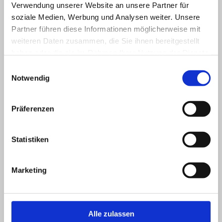
Verwendung unserer Website an unsere Partner für
soziale Medien, Werbung und Analysen weiter. Unsere
Besuchen Sie uns auch auf Instagram
Partner führen diese Informationen möglicherweise mit
weiteren Daten zusammen, die Sie ihnen bereitgestellt
haben oder die sie im Rahmen Ihrer Nutzung der Dienste
Instagram
gesammelt haben.
Einwilligungsauswahl
Notwendig
Hier finden Sie uns
Präferenzen
Verein der Freunde und Förderer des Waldfreibades
Steinbachtalsperre Euskirchen e.V.
Hubert-Vallender-Str. 4
Statistiken
53879 Euskirchen
Kontakt
Marketing
Bitte nutzen sie unser
Kontaktformular
Mitglied werden
Alle zulassen