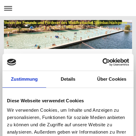
Verein der Freunde und Förderer des Waldfreibades Steinbachtalsperre
Unsere Satzung
Sie interessieren sich für unsere Vereinssatzung?
Klicken sie einfach auf den unteren Link und sie können unsere Satzung
Zustimmung
Details
Über Cookies
anschauen bzw. ausdrucken
Satzung des vffw
SATZUNG.pdf
Diese Webseite verwendet Cookies
PDF-Dokument [159.5 KB]
Wir verwenden Cookies, um Inhalte und Anzeigen zu
personalisieren, Funktionen für soziale Medien anbieten
Aktuelles
zu können und die Zugriffe auf unsere Website zu
analysieren. Außerdem geben wir Informationen zu Ihrer
Aktuelles